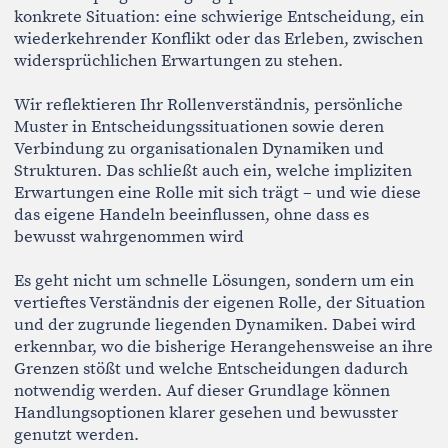
Grenzen stößt und welche Entscheidungen dadurch
notwendig werden. Auf dieser Grundlage können
Handlungsoptionen klarer gesehen und bewusster
genutzt werden.
Wirkung
Wenn Rolle, Dynamik und Kontext differenzierter
verstanden werden, gewinnt Führung auch dort, wo
Zielkonflikte bestehen bleiben, an Klarheit und Kontur.
Entscheidungen werden bewusster getroffen
Ambivalenzen werden eingeordnet, statt vorschnell
verkürzt
Konflikte verlieren an Personalisierung
Handlungsspielräume werden gezielter genutzt
Executive Coaching ermöglicht es, die eigene Position
differenziert zu erfassen und bewusst zu gestalten.
Typische Kontexte
Executive Coaching ist besonders hilfreich
beim Übergang in eine neue Führungsrolle
bei Konflikten oder Spannungen im Führungsteam