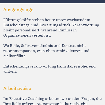
Wo Rolle, Selbstverständnis und Kontext nicht
zusammenpassen, entstehen Ambivalenzen und
Zielkonflikte.
Entscheidungsverantwortung kann dabei isolierend
wirken.
Arbeitsweise
Im Executive Coaching arbeiten wir an den Fragen, die
Ihre Rolle prägen. Ausgangspunkt ist meist eine
konkrete Situation: eine schwierige Entscheidung, ein
wiederkehrender Konflikt oder das Erleben, zwischen
widersprüchlichen Erwartungen zu stehen.
Wir reflektieren Ihr Rollenverständnis, persönliche
Muster in Entscheidungssituationen sowie deren
Verbindung zu organisationalen Dynamiken und
Strukturen. Das schließt auch ein, welche impliziten
Erwartungen eine Rolle mit sich trägt – und wie diese
das eigene Handeln beeinflussen, ohne dass es
bewusst wahrgenommen wird
Es geht nicht um schnelle Lösungen, sondern um ein
vertieftes Verständnis der eigenen Rolle, der Situation
und der zugrunde liegenden Dynamiken. Dabei wird
erkennbar, wo die bisherige Herangehensweise an ihre