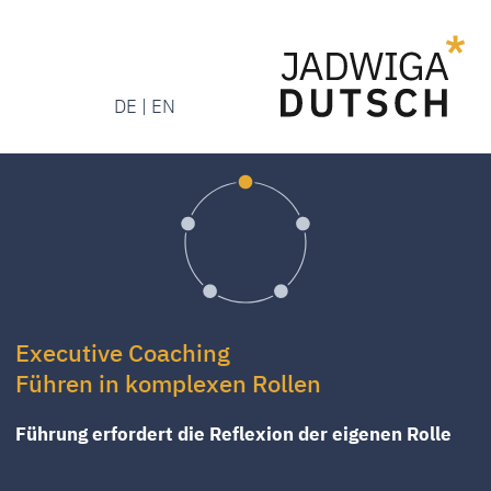
DE | EN
Menü
Menü
DE | EN
Executive Coaching
Führen in komplexen Rollen
Führung erfordert die Reflexion der eigenen Rolle
Ausgangslage
Führungskräfte stehen heute unter wachsendem
Entscheidungs- und Erwartungsdruck. Verantwortung
bleibt personalisiert, während Einfluss in
Organisationen verteilt ist.