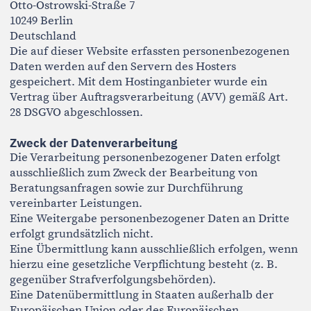
Schutz der Übertragung vertraulicher Inhalte eine
SSL- bzw. TLS-Verschlüsselung.
Kommunikation per E-Mail
Bitte beachten Sie, dass bei der Kommunikation per E-
Mail keine vollständige Ende-zu-Ende-Verschlüsselung
gewährleistet werden kann. Wenn Sie mich per E-Mail
kontaktieren, gehe ich davon aus, dass Sie mit der
Kommunikation über dieses Medium einverstanden
sind, sofern Sie dem nicht ausdrücklich
widersprechen.
Speicherdauer
Personenbezogene Daten werden nur so lange
gespeichert, wie dies zur Erfüllung vertraglicher oder
gesetzlicher Verpflichtungen erforderlich ist.
Ihre Rechte nach DSGVO
Sie haben folgende Rechte hinsichtlich Ihrer
personenbezogenen Daten:
Auskunft (Art. 15 DSGVO)
Sie haben das Recht, Auskunft über die von mir
verarbeiteten personenbezogenen Daten zu erhalten.
Berichtigung (Art. 16 DSGVO)
Sie können die Berichtigung unrichtiger oder
unvollständiger personenbezogener Daten verlangen.