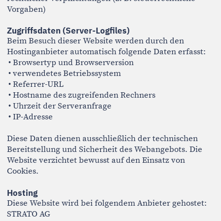
Hosting
Diese Website wird bei folgendem Anbieter gehostet:
STRATO AG
Otto-Ostrowski-Straße 7
10249 Berlin
Deutschland
Die auf dieser Website erfassten personenbezogenen
Daten werden auf den Servern des Hosters
gespeichert. Mit dem Hostinganbieter wurde ein
Vertrag über Auftragsverarbeitung (AVV) gemäß Art.
28 DSGVO abgeschlossen.
Zweck der Datenverarbeitung
Die Verarbeitung personenbezogener Daten erfolgt
ausschließlich zum Zweck der Bearbeitung von
Beratungsanfragen sowie zur Durchführung
vereinbarter Leistungen.
Eine Weitergabe personenbezogener Daten an Dritte
erfolgt grundsätzlich nicht.
Eine Übermittlung kann ausschließlich erfolgen, wenn
hierzu eine gesetzliche Verpflichtung besteht (z. B.
gegenüber Strafverfolgungsbehörden).
Eine Datenübermittlung in Staaten außerhalb der
Europäischen Union oder des Europäischen
Wirtschaftsraums findet nicht statt.
SSL- bzw. TLS-Verschlüsselung
Diese Website nutzt aus Sicherheitsgründen und zum