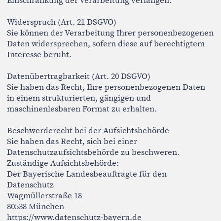
Urheberrecht
Die Inhalte dieser Website unterliegen dem deutschen
Urheberrecht. Soweit nicht anders angegeben, liegen
sämtliche Rechte beim Betreiber der Website.
Genannte Marken sind Eigentum der jeweiligen
Markeninhaber. Die Vervielfältigung, Bearbeitung
oder Verbreitung der Inhalte außerhalb der Grenzen
des Urheberrechts bedarf der vorherigen schriftlichen
Zustimmung der jeweiligen Rechteinhaber.
Bildnachweise
Porträt- und Imagefotografie auf dieser Website:
Kay Blaschke, München
https://kayblaschke.de