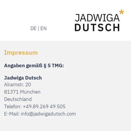
DE | EN
Menü
Menü
DE | EN
Impressum
Angaben gemäß § 5 TMG:
Jadwiga Dutsch
Alramstr. 20
81371 München
Deutschland
Telefon: +49.89.269 49 505
E-Mail:
info@jadwigadutsch.com
Datenschutzerklärung
Verantwortliche Stelle
Verantwortliche Stelle für die Datenverarbeitung auf
dieser Website ist: