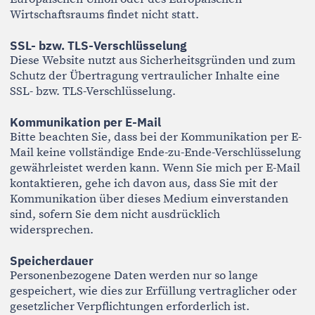
Löschung (Art. 17 DSGVO)
Sie haben das Recht auf Löschung Ihrer
personenbezogenen Daten, sofern keine gesetzlichen
Aufbewahrungspflichten entgegenstehen.
Einschränkung der Verarbeitung (Art. 18 DSGVO)
Unter bestimmten Voraussetzungen können Sie eine
Einschränkung der Verarbeitung verlangen.
Widerspruch (Art. 21 DSGVO)
Sie können der Verarbeitung Ihrer personenbezogenen
Daten widersprechen, sofern diese auf berechtigtem
Interesse beruht.
Datenübertragbarkeit (Art. 20 DSGVO)
Sie haben das Recht, Ihre personenbezogenen Daten
in einem strukturierten, gängigen und
maschinenlesbaren Format zu erhalten.
Beschwerderecht bei der Aufsichtsbehörde
Sie haben das Recht, sich bei einer
Datenschutzaufsichtsbehörde zu beschweren.
Zuständige Aufsichtsbehörde:
Der Bayerische Landesbeauftragte für den
Datenschutz
Wagmüllerstraße 18
80538 München
https://www.datenschutz-bayern.de