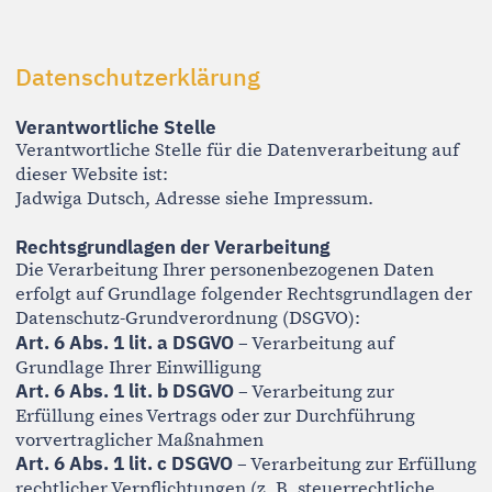
Jadwiga Dutsch, Adresse siehe Impressum.
Rechtsgrundlagen der Verarbeitung
Die Verarbeitung Ihrer personenbezogenen Daten
erfolgt auf Grundlage folgender Rechtsgrundlagen der
Datenschutz-Grundverordnung (DSGVO):
Art. 6 Abs. 1 lit. a DSGVO
– Verarbeitung auf
Grundlage Ihrer Einwilligung
Art. 6 Abs. 1 lit. b DSGVO
– Verarbeitung zur
Erfüllung eines Vertrags oder zur Durchführung
vorvertraglicher Maßnahmen
Art. 6 Abs. 1 lit. c DSGVO
– Verarbeitung zur Erfüllung
rechtlicher Verpflichtungen (z. B. steuerrechtliche
Vorgaben)
Zugriffsdaten (Server-Logfiles)
Beim Besuch dieser Website werden durch den
Hostinganbieter automatisch folgende Daten erfasst:
Browsertyp und Browserversion
verwendetes Betriebssystem
Referrer-URL
Hostname des zugreifenden Rechners
Uhrzeit der Serveranfrage
IP-Adresse
Diese Daten dienen ausschließlich der technischen
Bereitstellung und Sicherheit des Webangebots. Die
Website verzichtet bewusst auf den Einsatz von
Cookies.