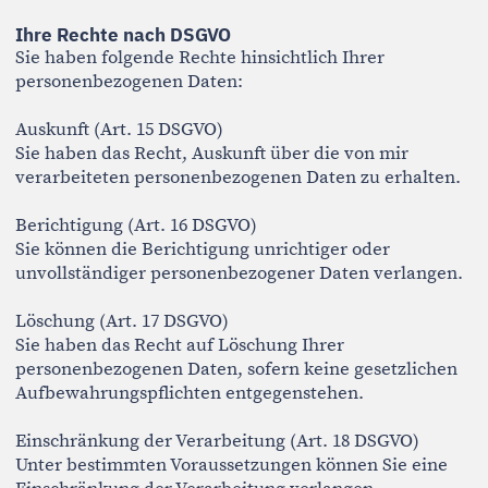
Verbraucherstreitbeilegung
EU-Streitschlichtung
Die Europäische Kommission stellt eine Plattform zur
Online-Streitbeilegung bereit:
https://ec.europa.eu/consumers/odr
(Hinweis: Die Plattform wird voraussichtlich im Juni
2026 eingestellt.)
Verbraucherstreitbeilegung /
Universalschlichtungsstelle
Ich bin weder bereit noch verpflichtet, an
Streitbeilegungsverfahren vor einer
Verbraucherschlichtungsstelle teilzunehmen.
Rechtliche Hinweise
Referenzen und Markenzeichen
Die auf dieser Website dargestellten Kundenlogos und
Markennamen sind Eigentum der jeweiligen
Unternehmen. Die Darstellung erfolgt ausschließlich
zu Referenzzwecken im Rahmen der dokumentierten
Projekte.
Sollten Rechteinhaber mit der Darstellung nicht
einverstanden sein, bitte ich um eine entsprechende
Mitteilung an: info@jadwigadutsch.com